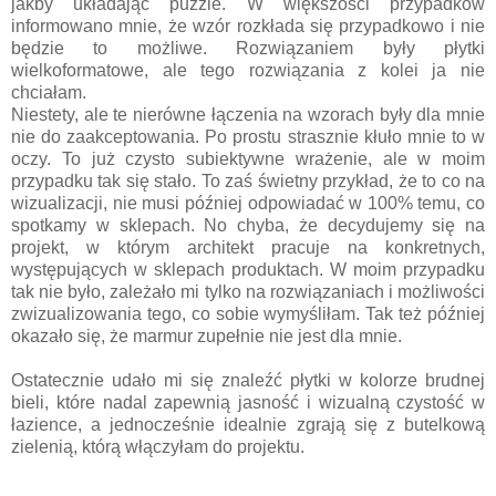
jakby układając puzzle. W większości przypadków
informowano mnie, że wzór rozkłada się przypadkowo i nie
będzie to możliwe. Rozwiązaniem były płytki
wielkoformatowe, ale tego rozwiązania z kolei ja nie
chciałam.
Niestety, ale te nierówne łączenia na wzorach były dla mnie
nie do zaakceptowania. Po prostu strasznie kłuło mnie to w
oczy. To już czysto subiektywne wrażenie, ale w moim
przypadku tak się stało. To zaś świetny przykład, że to co na
wizualizacji, nie musi później odpowiadać w 100% temu, co
spotkamy w sklepach. No chyba, że decydujemy się na
projekt, w którym architekt pracuje na konkretnych,
występujących w sklepach produktach. W moim przypadku
tak nie było, zależało mi tylko na rozwiązaniach i możliwości
zwizualizowania tego, co sobie wymyśliłam. Tak też później
okazało się, że marmur zupełnie nie jest dla mnie.
Ostatecznie udało mi się znaleźć płytki w kolorze brudnej
bieli, które nadal zapewnią jasność i wizualną czystość w
łazience, a jednocześnie idealnie zgrają się z butelkową
zielenią, którą włączyłam do projektu.