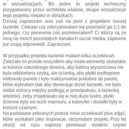
w wizualizacjach. Bo jedno to projekt techniczny
przygotowany przez architekta właśnie, drugie wizualizacje
tego projektu niejako w obrazkach.
Dzisiaj zapraszam was zaś na post z projektem naszej
łazienki. Ciekawi czy zdecydowałam się przenieść go 1:1 do
jednego, czy ponownie coś pozmieniałam? Ci którzy są ze
mną na moich pozostałych kanałach social media, zapewne
już znają odpowiedź. Zapraszam.
W przypadku projektu łazienki miałam kilka oczekiwań.
Zależało mi przede wszystkim aby miała elementy stolarskie
w kolorze naturalnego drewna, aby kabina prysznicowa nie
była oddzielona szybą, ale ścianką, aby płytki podłogowe
imitowały panele i były maksymalnie podobne do paneli,
które wybrałam (tak aby otwierając drzwi łazienki, nie było
widać różnicy między podłogą w przedpokoju, a łazienką
właśnie), żeby znajdowało się w niej duże lustro, płytki
ścienne były we wzór marmuru, a kaloryfer i dodatki były w
kolorze czarnym.
Na podstawie zebranych przeze mnie oczekiwań plus zdjęć,
które wysłałam jako inspiracje, otrzymałam projekt. Przy tej
okazji od razu napiszę ponieważ ostatnio często