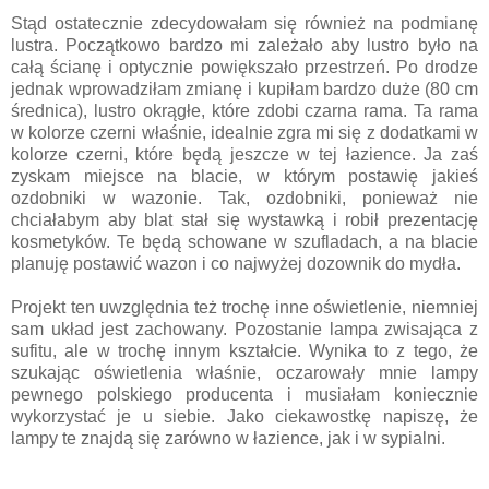
Stąd ostatecznie zdecydowałam się również na podmianę
lustra. Początkowo bardzo mi zależało aby lustro było na
całą ścianę i optycznie powiększało przestrzeń. Po drodze
jednak wprowadziłam zmianę i kupiłam bardzo duże (80 cm
średnica), lustro okrągłe, które zdobi czarna rama. Ta rama
w kolorze czerni właśnie, idealnie zgra mi się z dodatkami w
kolorze czerni, które będą jeszcze w tej łazience. Ja zaś
zyskam miejsce na blacie, w którym postawię jakieś
ozdobniki w wazonie. Tak, ozdobniki, ponieważ nie
chciałabym aby blat stał się wystawką i robił prezentację
kosmetyków. Te będą schowane w szufladach, a na blacie
planuję postawić wazon i co najwyżej dozownik do mydła.
Projekt ten uwzględnia też trochę inne oświetlenie, niemniej
sam układ jest zachowany. Pozostanie lampa zwisająca z
sufitu, ale w trochę innym kształcie. Wynika to z tego, że
szukając oświetlenia właśnie, oczarowały mnie lampy
pewnego polskiego producenta i musiałam koniecznie
wykorzystać je u siebie. Jako ciekawostkę napiszę, że
lampy te znajdą się zarówno w łazience, jak i w sypialni.