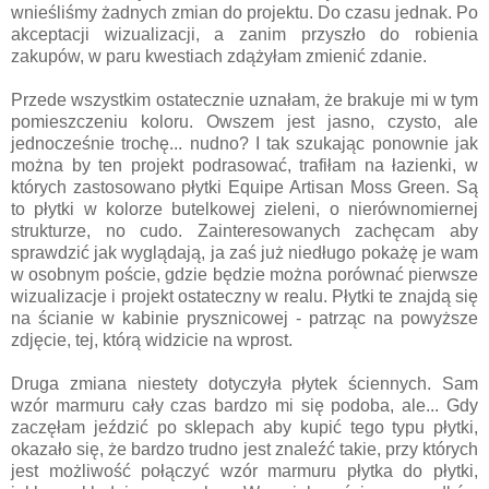
wnieśliśmy żadnych zmian do projektu. Do czasu jednak. Po
akceptacji wizualizacji, a zanim przyszło do robienia
zakupów, w paru kwestiach zdążyłam zmienić zdanie.
Przede wszystkim ostatecznie uznałam, że brakuje mi w tym
pomieszczeniu koloru. Owszem jest jasno, czysto, ale
jednocześnie trochę... nudno? I tak szukając ponownie jak
można by ten projekt podrasować, trafiłam na łazienki, w
których zastosowano płytki Equipe Artisan Moss Green. Są
to płytki w kolorze butelkowej zieleni, o nierównomiernej
strukturze, no cudo. Zainteresowanych zachęcam aby
sprawdzić jak wyglądają, ja zaś już niedługo pokażę je wam
w osobnym poście, gdzie będzie można porównać pierwsze
wizualizacje i projekt ostateczny w realu. Płytki te znajdą się
na ścianie w kabinie prysznicowej - patrząc na powyższe
zdjęcie, tej, którą widzicie na wprost.
Druga zmiana niestety dotyczyła płytek ściennych. Sam
wzór marmuru cały czas bardzo mi się podoba, ale... Gdy
zaczęłam jeździć po sklepach aby kupić tego typu płytki,
okazało się, że bardzo trudno jest znaleźć takie, przy których
jest możliwość połączyć wzór marmuru płytka do płytki,