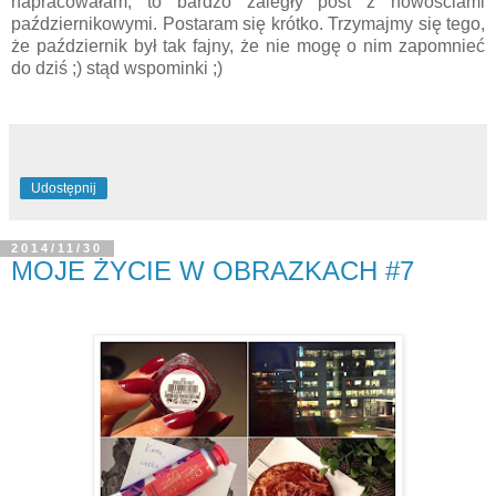
napracowałam, to bardzo zaległy post z nowościami
październikowymi. Postaram się krótko. Trzymajmy się tego,
że październik był tak fajny, że nie mogę o nim zapomnieć
do dziś ;) stąd wspominki ;)
Udostępnij
2014/11/30
MOJE ŻYCIE W OBRAZKACH #7