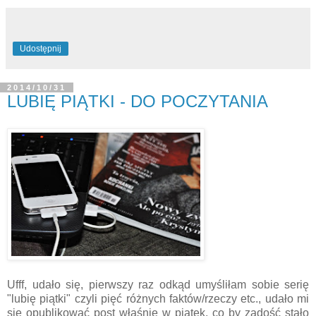
Udostępnij
2014/10/31
LUBIĘ PIĄTKI - DO POCZYTANIA
Ufff, udało się, pierwszy raz odkąd umyśliłam sobie serię
"lubię piątki" czyli pięć różnych faktów/rzeczy etc., udało mi
się opublikować post właśnie w piątek, co by zadość stało