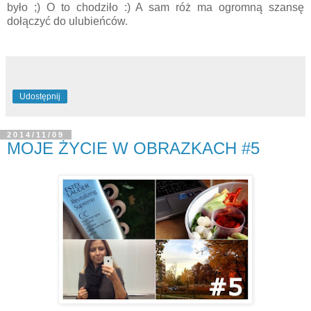
było ;) O to chodziło :) A sam róż ma ogromną szansę
dołączyć do ulubieńców.
Udostępnij
2014/11/09
MOJE ŻYCIE W OBRAZKACH #5