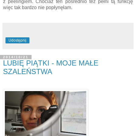
z peelingiem. Chociaż ten pośrednio też pełni tą funkcję
więc tak bardzo nie popłynęłam.
Udostępnij
2014/10/21
LUBIĘ PIĄTKI - MOJE MAŁE
SZALEŃSTWA