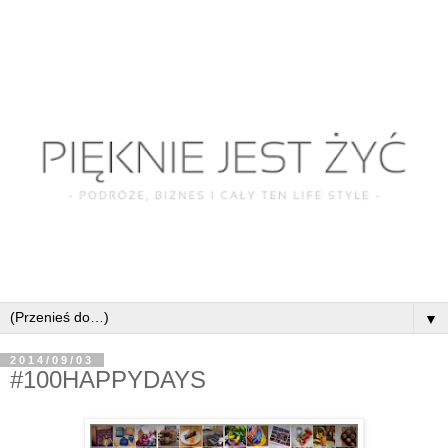
▼
2014/09/03
#100HAPPYDAYS