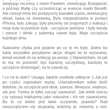
świętując rocznicę z moim Pawłem, zwiedzając Budapeszt,
a później Maltę czy uczestnicząc w evencie marki Benefit.
Ale cieszył mnie też przepyszny kawałek ciasta, rewelacyjny
obiad, kawa ze śmietanką. Była niespodzianka w postaci
iPhona, były zakupy, były prezenty od znajomych z wakacji i
moje koty oczywiście były - szczęście potrójne. I były kwiaty
i owoce i drinki z palemką nawet były. Moje szczęścia
każdego dnia.
Naturalne chyba jest pytanie po co to mi było. Jedno bo
lubię wszystkie pozytywne akcje, drugie bo to wyzwanie,
temat wszedł mi na ambicję po prostu ;) Stwierdziłam, że jak
to ma mi pozwolić być bardziej szczęśliwą, bardziej to
szczęście dostrzegać, no to zawalczę.
I co mi to dało? Uwaga, będzie osobiste odkrycie :) Jak już
po części napisałam wyżej. Uświadomiłam sobie dość
dobitnie, że szczęście jest obok, zawsze. Mniejsze, większe,
ale jest. Trzeba je tylko zacząć zauważać. Jak wiele rzeczy
czy sytuacji traktujemy jako naturalne i ich nie zauważamy.
Bo to co dobre jest takie oczywiste, prawda? Nad
nieszczęściem się skupiamy, widzimy je, mówimy o nim.