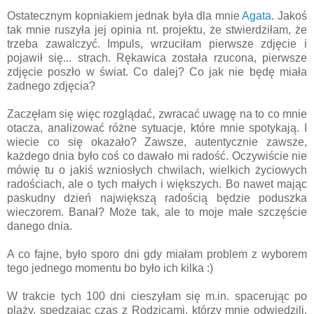
Ostatecznym kopniakiem jednak była dla mnie
Agata
. Jakoś
tak mnie ruszyła jej opinia nt. projektu, że stwierdziłam, że
trzeba zawalczyć. Impuls, wrzuciłam pierwsze zdjęcie i
pojawił się... strach. Rękawica została rzucona, pierwsze
zdjęcie poszło w świat. Co dalej? Co jak nie będę miała
żadnego zdjęcia?
Zaczęłam się więc rozglądać, zwracać uwagę na to co mnie
otacza, analizować różne sytuacje, które mnie spotykają. I
wiecie co się okazało? Zawsze, autentycznie zawsze,
każdego dnia było coś co dawało mi radość. Oczywiście nie
mówię tu o jakiś wzniosłych chwilach, wielkich życiowych
radościach, ale o tych małych i większych. Bo nawet mając
paskudny dzień największą radością będzie poduszka
wieczorem. Banał? Może tak, ale to moje małe szczęście
danego dnia.
A co fajne, było sporo dni gdy miałam problem z wyborem
tego jednego momentu bo było ich kilka :)
W trakcie tych 100 dni cieszyłam się m.in. spacerując po
plaży, spędzając czas z Rodzicami, którzy mnie odwiedzili,