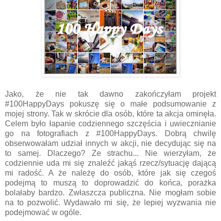
Jako, że nie tak dawno zakończyłam projekt
#100HappyDays pokuszę się o małe podsumowanie z
mojej strony. Tak w skrócie dla osób, które ta akcja ominęła.
Celem było łapanie codziennego szczęścia i uwiecznianie
go na fotografiach z #100HappyDays. Dobrą chwilę
obserwowałam udział innych w akcji, nie decydując się na
to samej. Dlaczego? Ze strachu... Nie wierzyłam, że
codziennie uda mi się znaleźć jakąś rzecz/sytuację dającą
mi radość. A że należę do osób, które jak się czegoś
podejmą to muszą to doprowadzić do końca, porażka
bolałaby bardzo. Zwłaszcza publiczna. Nie mogłam sobie
na to pozwolić. Wydawało mi się, że lepiej wyzwania nie
podejmować w ogóle.