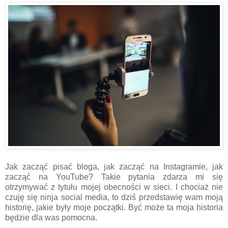
Jak zacząć pisać bloga, jak zacząć na Instagramie, jak
zacząć na YouTube? Takie pytania zdarza mi się
otrzymywać z tytułu mojej obecności w sieci. I chociaż nie
czuję się ninja social media, to dziś przedstawię wam moją
historię, jakie były moje początki. Być może ta moja historia
będzie dla was pomocna.