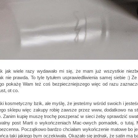
 jak wiele razy wydawało mi się, że mam już wszystkie niezb
k nie prawda. To tyle tytułem usprawiedliwienia samej siebie :) Że 
długo pokażę Wam też coś bezpieczniejszego więc od razu zaznacz
st, ot co.
ki kosmetyczny bzik, ale myślę, że jesteśmy wśród swoich i jesteś
ego sklepu więc zakupy robię zawsze przez www, dodatkowo na st
. Zanim kupię muszę trochę poszperać w sieci żeby sprawdzić swat
chiwalny post Marti o wykończeniach Mac-owych pomadek, o
tutaj
. 
ę bezcenna. Początkowo bardzo chciałam wykończenie matowe bo j
końca taki jakiego bym oczekiwała. Okazało się jednak, że satin ma b