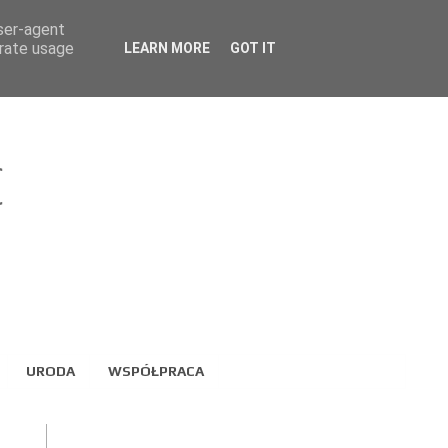
user-agent
erate usage
LEARN MORE
GOT IT
URODA
WSPÓŁPRACA