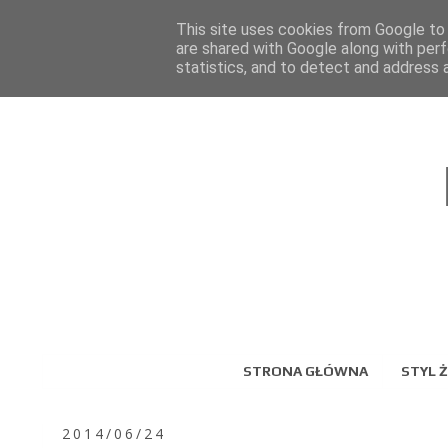
This site uses cookies from Google to d
are shared with Google along with perf
statistics, and to detect and address 
STRONA GŁÓWNA
STYL Ż
2014/06/24