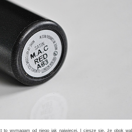
 to wymagam od niego jak najwięcej. I cieszę się, że obok wa