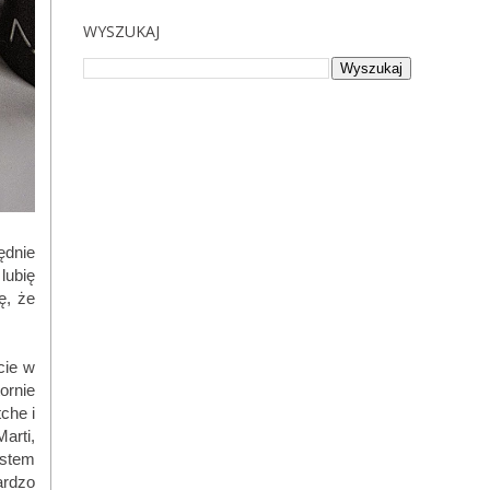
WYSZUKAJ
ędnie
lubię
ę, że
cie w
ornie
che i
Marti,
estem
ardzo