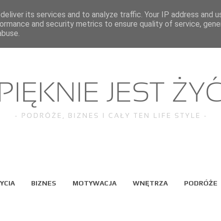
eliver its services and to analyze traffic. Your IP address and 
ormance and security metrics to ensure quality of service, gen
abuse.
YCIA
BIZNES
MOTYWACJA
WNĘTRZA
PODRÓŻE