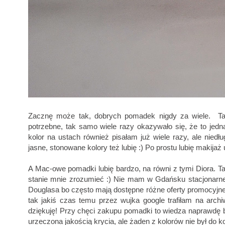
Zacznę może tak, dobrych pomadek nigdy za wiele. Tak
potrzebne, tak samo wiele razy okazywało się, że to jedna
kolor na ustach również pisałam już wiele razy, ale nie
jasne, stonowane kolory też lubię :) Po prostu lubię makijaż u
A Mac-owe pomadki lubię bardzo, na równi z tymi Diora. Ta
stanie mnie zrozumieć :) Nie mam w Gdańsku stacjonarn
Douglasa bo często mają dostępne różne oferty promocyjne
tak jakiś czas temu przez wujka google trafiłam na ar
dziękuję! Przy chęci zakupu pomadki to wiedza naprawd
urzeczona jakością krycia, ale żaden z kolorów nie był do 