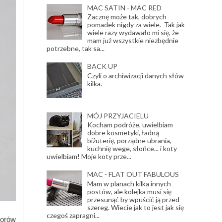
MAC SATIN - MAC RED
Zacznę może tak, dobrych
pomadek nigdy za wiele. Tak jak
wiele razy wydawało mi się, że
mam już wszystkie niezbędnie
potrzebne, tak sa...
BACK UP
Czyli o archiwizacji danych słów
kilka.
MÓJ PRZYJACIELU
Kocham podróże, uwielbiam
dobre kosmetyki, ładną
biżuterię, porządne ubrania,
kuchnię wege, słońce... i koty
uwielbiam! Moje koty prze...
MAC - FLAT OUT FABULOUS
Mam w planach kilka innych
postów, ale kolejka musi się
przesunąć by wpuścić ją przed
szereg. Wiecie jak to jest jak się
czegoś zapragni...
lorów