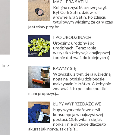
MAC - ERA SATIN
Kolejna część Mac-owej sagi.
Był Cork Satin, dziś w roli
głównej Era Satin. Po zdjęciu
tytułowym widzimy, że cały czas
jesteśmy przy br...
I PO URODZINACH
Urodziny, urodziny i po
urodzinach. Teraz robię
wszystko żeby w jak najlepszej
formie dotrwać do kolejnych :)
 to z
BAWMY SIĘ
W związku z tym, że ja już jedną
nogą na lotnisku dziś będzie
maksymalnie krótko. A żeby nie
zostawiać tu po sobie pustki
mam propozycj...
ŁUPY WYPRZEDAŻOWE
Łupy wyprzedażowe czyli
konsumpcja w najczystszej
postaci. Obłowiłam się jak
norka, i nie pytajcie dlaczego
akurat jak norka, tak się ja...