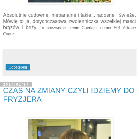
Absolutnie cudowne, niebanalne i takie... radosne i świeże.
Mówię to ja, dotychczasowa zwolenniczka wszelkiej maści
brązów i beży.
To poczwórne cienie Guerlain, numer 501 Attrape
Coeur.
Udostępnij
2014/01/17
CZAS NA ZMIANY CZYLI IDZIEMY DO
FRYZJERA