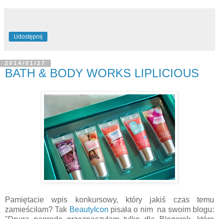
Udostępnij
2014/01/27
BATH & BODY WORKS LIPLICIOUS
Pamiętacie wpis konkursowy, który jakiś czas temu
zamieściłam? Tak
BeautyIcon
pisała o nim na swoim blogu: