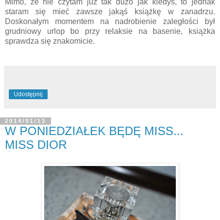
Mimo, że nie czytam już tak dużo jak kiedyś, to jednak
staram się mieć zawsze jakąś książkę w zanadrzu.
Doskonałym momentem na nadrobienie zaległości był
grudniowy urlop bo przy relaksie na basenie, książka
sprawdza się znakomicie.
Udostępnij
2014/01/13
W PONIEDZIAŁEK BĘDĘ MISS...
MISS DIOR