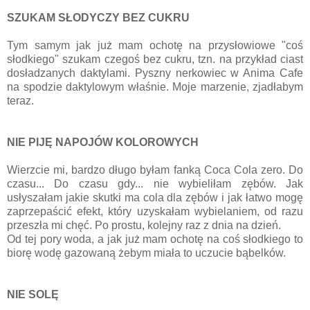
SZUKAM SŁODYCZY BEZ CUKRU
Tym samym jak już mam ochotę na przysłowiowe "coś
słodkiego" szukam czegoś bez cukru, tzn. na przykład ciast
dosładzanych daktylami. Pyszny nerkowiec w Anima Cafe
na spodzie daktylowym właśnie. Moje marzenie, zjadłabym
teraz.
NIE PIJĘ NAPOJÓW KOLOROWYCH
Wierzcie mi, bardzo długo byłam fanką Coca Cola zero. Do
czasu... Do czasu gdy... nie wybieliłam zębów. Jak
usłyszałam jakie skutki ma cola dla zębów i jak łatwo mogę
zaprzepaścić efekt, który uzyskałam wybielaniem, od razu
przeszła mi chęć. Po prostu, kolejny raz z dnia na dzień.
Od tej pory woda, a jak już mam ochotę na coś słodkiego to
biorę wodę gazowaną żebym miała to uczucie bąbelków.
NIE SOLĘ