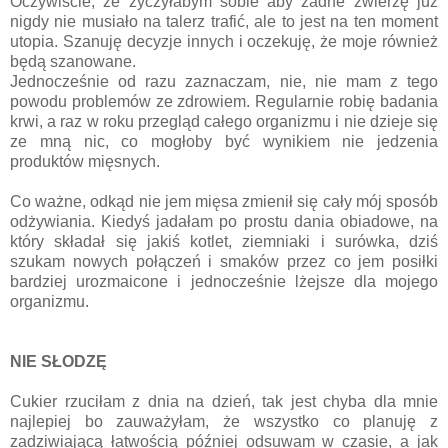
Oczywiście, że życzyłabym sobie aby żadne zwierzę już
nigdy nie musiało na talerz trafić, ale to jest na ten moment
utopia. Szanuję decyzje innych i oczekuję, że moje również
będą szanowane.
Jednocześnie od razu zaznaczam, nie, nie mam z tego
powodu problemów ze zdrowiem. Regularnie robię badania
krwi, a raz w roku przegląd całego organizmu i nie dzieje się
ze mną nic, co mogłoby być wynikiem nie jedzenia
produktów mięsnych.
Co ważne, odkąd nie jem mięsa zmienił się cały mój sposób
odżywiania. Kiedyś jadałam po prostu dania obiadowe, na
który składał się jakiś kotlet, ziemniaki i surówka, dziś
szukam nowych połączeń i smaków przez co jem posiłki
bardziej urozmaicone i jednocześnie lżejsze dla mojego
organizmu.
NIE SŁODZĘ
Cukier rzuciłam z dnia na dzień, tak jest chyba dla mnie
najlepiej bo zauważyłam, że wszystko co planuję z
zadziwiającą łatwością później odsuwam w czasie, a jak