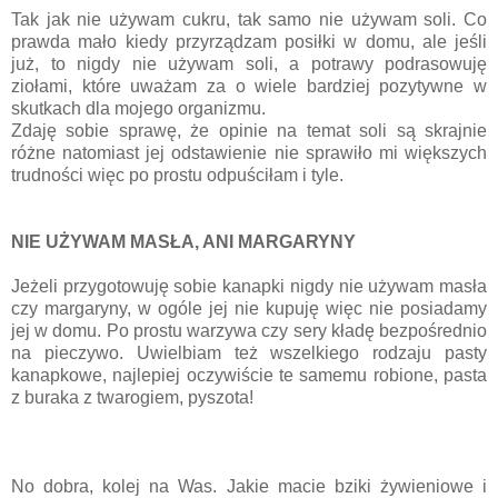
Tak jak nie używam cukru, tak samo nie używam soli. Co
prawda mało kiedy przyrządzam posiłki w domu, ale jeśli
już, to nigdy nie używam soli, a potrawy podrasowuję
ziołami, które uważam za o wiele bardziej pozytywne w
skutkach dla mojego organizmu.
Zdaję sobie sprawę, że opinie na temat soli są skrajnie
różne natomiast jej odstawienie nie sprawiło mi większych
trudności więc po prostu odpuściłam i tyle.
NIE UŻYWAM MASŁA, ANI MARGARYNY
Jeżeli przygotowuję sobie kanapki nigdy nie używam masła
czy margaryny, w ogóle jej nie kupuję więc nie posiadamy
jej w domu. Po prostu warzywa czy sery kładę bezpośrednio
na pieczywo. Uwielbiam też wszelkiego rodzaju pasty
kanapkowe, najlepiej oczywiście te samemu robione, pasta
z buraka z twarogiem, pyszota!
No dobra, kolej na Was. Jakie macie bziki żywieniowe i