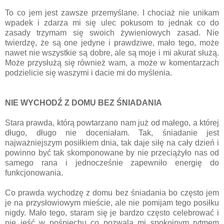
To co jem jest zawsze przemyślane. I chociaż nie unikam
wpadek i zdarza mi się ulec pokusom to jednak co do
zasady trzymam się swoich żywieniowych zasad. Nie
twierdzę, że są one jedyne i prawdziwe, mało tego, może
nawet nie wszystkie są dobre, ale są moje i mi akurat służą.
Może przysłużą się również wam, a może w komentarzach
podzielicie się waszymi i dacie mi do myślenia.
NIE WYCHODŹ Z DOMU BEZ ŚNIADANIA
Stara prawda, którą powtarzano nam już od małego, a której
długo, długo nie doceniałam. Tak, śniadanie jest
najważniejszym posiłkiem dnia, tak daje siłę na cały dzień i
powinno być tak skomponowane by nie przeciążyło nas od
samego rana i jednocześnie zapewniło energię do
funkcjonowania.
Co prawda wychodzę z domu bez śniadania bo często jem
je na przysłowiowym mieście, ale nie pomijam tego posiłku
nigdy. Mało tego, staram się je bardzo często celebrować i
nie jeść w pośpiechu co pozwala mi spokojnym rytmem