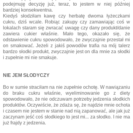
podejmuję decyzję już, teraz, to jestem w niej później
bardziej konsekwentna.
Kiedyś słodziłam kawę czy herbatę dwoma łyżeczkami
cukru, dziś wcale. Robiąc zakupy czy zamawiając coś w
lokalach staram się zwracać uwagę czy dany produkt/danie
zawiera cukier właśnie. Mało tego, okazało się, że
odstawienie cukru spowodowało, że zwyczajnie przestał mi
on smakować. Jeżeli z jakiś powodów trafia na mój talerz
bardzo słodki produkt, zwyczajnie jest on dla mnie za słodki
i zupełnie mi nie smakuje.
NIE JEM SŁODYCZY
Bo w sumie straciłam na nie zupełnie ochotę. W nawiązaniu
do braku cukru właśnie, wyeliminowanie go z diety
spowodowało, że nie odczuwam potrzeby jedzenia słodkich
produktów. Oczywiście, że zdaża sę, że najdzie mnie ochota
i czasem nie jestem w stanie nad nią zapanować, ale jak już
zaczynam jeść coś słodkiego to jest mi... za słodko. I nie ma
już frajdy z jedzenia.