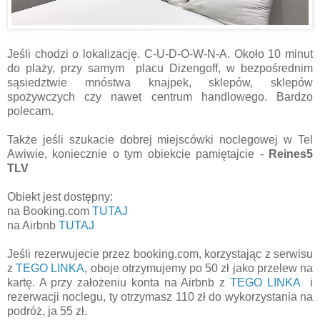
Jeśli chodzi o lokalizację. C-U-D-O-W-N-A. Około 10 minut
do plaży, przy samym placu Dizengoff, w bezpośrednim
sąsiedztwie mnóstwa knajpek, sklepów, sklepów
spożywczych czy nawet centrum handlowego. Bardzo
polecam.
Także jeśli szukacie dobrej miejscówki noclegowej w Tel
Awiwie, koniecznie o tym obiekcie pamiętajcie -
Reines5
TLV
Obiekt jest dostępny:
na Booking.com
TUTAJ
na Airbnb
TUTAJ
Jeśli rezerwujecie przez booking.com, korzystając z serwisu
z
TEGO LINKA
, oboje otrzymujemy po 50 zł jako przelew na
kartę. A przy założeniu konta na Airbnb z
TEGO LINKA
i
rezerwacji noclegu, ty otrzymasz 110 zł do wykorzystania na
podróż, ja 55 zł.