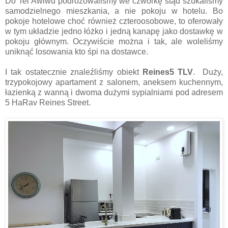
Do Tel Awiwu podróżowaliśmy we czwórkę stąd szukaliśmy
samodzielnego mieszkania, a nie pokoju w hotelu. Bo
pokoje hotelowe choć również czteroosobowe, to oferowały
w tym układzie jedno łóżko i jedną kanapę jako dostawkę w
pokoju głównym. Oczywiście można i tak, ale woleliśmy
uniknąć losowania kto śpi na dostawce.
I tak ostatecznie znaleźliśmy obiekt
Reines5 TLV
. Duży,
trzypokojowy apartament z salonem, aneksem kuchennym,
łazienką z wanną i dwoma dużymi sypialniami pod adresem
5 HaRav Reines Street.