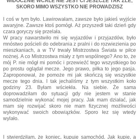
WIDOCZNIE WCALE NIE JEST CI JESZCZE TAK ŹLE,
SKORO MIMO WSZYSTKO NIE PROWADZISZ
I coś w tym było. Lawirowałam, zawsze było jakieś wyjście
awaryjne. Zawsze ktoś pomógł. Aż przyszedł taki dzień gdy
czara goryczy się przelała.
W pracy nawarstwiło mi się wyjazdów i przyjazdów, było
mnóstwo pościeli do odebrania z pralni i do rozwiezienia po
mieszkaniach, a w TV trwały Mistrzostwa Świata w piłce
nożnej. A co Mistrzostwa miały z tym wspólnego? Ano to, że
mój P. nie mógł mi pomóc i przewieźć tego wszystkiego bo
po prostu oglądał mecze. Jego prawo, piłka to jego pasja.
Zaproponował, że pomoże mi jak skończą się wszystkie
mecze tego dnia. I tak jechaliśmy z tym wszystkim koło
godziny 23. Byłam wściekła. Na siebie. Że sama
doprowadziłam do sytuacji gdy nie jestem w stanie
samodzielnie wykonać mojej pracy. Jak mam działać, jak
mam się rozwijać skoro nie mam fizycznej możliwości
wykonywać swoich obowiązków. Sporo łez się wtedy
wylało.
I stwierdziłam, że koniec, kupuję samochód. Jak kupię, a