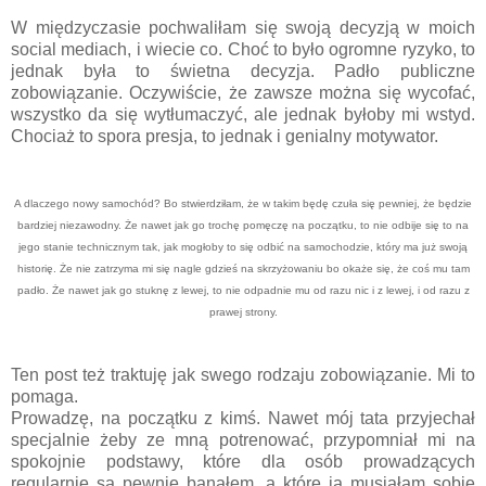
W międzyczasie pochwaliłam się swoją decyzją w moich
social mediach, i wiecie co. Choć to było ogromne ryzyko, to
jednak była to świetna decyzja. Padło publiczne
zobowiązanie. Oczywiście, że zawsze można się wycofać,
wszystko da się wytłumaczyć, ale jednak byłoby mi wstyd.
Chociaż to spora presja, to jednak i genialny motywator.
A dlaczego nowy samochód? Bo stwierdziłam, że w takim będę czuła się pewniej, że będzie
bardziej niezawodny. Że nawet jak go trochę pomęczę na początku, to nie odbije się to na
jego stanie technicznym tak, jak mogłoby to się odbić na samochodzie, który ma już swoją
historię. Że nie zatrzyma mi się nagle gdzieś na skrzyżowaniu bo okaże się, że coś mu tam
padło. Że nawet jak go stuknę z lewej, to nie odpadnie mu od razu nic i z lewej, i od razu z
prawej strony.
Ten post też traktuję jak swego rodzaju zobowiązanie. Mi to
pomaga.
Prowadzę, na początku z kimś. Nawet mój tata przyjechał
specjalnie żeby ze mną potrenować, przypomniał mi na
spokojnie podstawy, które dla osób prowadzących
regularnie są pewnie banałem, a które ja musiałam sobie