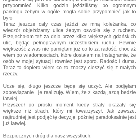
przypomnieć. Kilka godzin jeździliśmy po ogromnym
parkingu żebym w ogóle mogła sobie przypomnieć jak to
było.
Teraz jeszcze cały czas jeździ ze mną koleżanka, co
wieczór objeżdżamy ulice żebym oswoiła się z ruchem.
Przejechałam też za dnia przez kilka większych gdańskich
ulic, będąc pełnoprawnym uczestnikiem ruchu. Pewnie
większość z was nie pamiętam już co to za radość, chociaż
wiem po wiadomościach, które dostałam na Instagramie, że
osób w mojej sytuacji również jest sporo. Radość i duma.
Teraz to dopiero wiem co to znaczy cieszyć się z małych
rzeczy.
Uczę się, długo jeszcze będę się uczyć. Ale podjęłam
zobowiązanie i je realizuję. Wiem, że z każdą jazdą będzie
łatwiej.
Przyszedł po prostu moment kiedy straty okazały się
większe niż strach, który mi towarzyszył. Jak zawsze,
najtrudniej jest podjąć tę decyzję, później paradoksalnie jest
już łatwiej.
Bezpiecznych dróg dla nasz wszystkich.