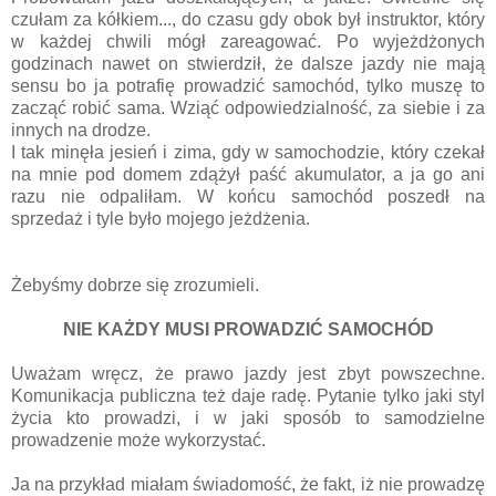
czułam za kółkiem..., do czasu gdy obok był instruktor, który
w każdej chwili mógł zareagować. Po wyjeżdżonych
godzinach nawet on stwierdził, że dalsze jazdy nie mają
sensu bo ja potrafię prowadzić samochód, tylko muszę to
zacząć robić sama. Wziąć odpowiedzialność, za siebie i za
innych na drodze.
I tak minęła jesień i zima, gdy w samochodzie, który czekał
na mnie pod domem zdążył paść akumulator, a ja go ani
razu nie odpaliłam. W końcu samochód poszedł na
sprzedaż i tyle było mojego jeżdżenia.
Żebyśmy dobrze się zrozumieli.
NIE KAŻDY MUSI PROWADZIĆ SAMOCHÓD
Uważam wręcz, że prawo jazdy jest zbyt powszechne.
Komunikacja publiczna też daje radę. Pytanie tylko jaki styl
życia kto prowadzi, i w jaki sposób to samodzielne
prowadzenie może wykorzystać.
Ja na przykład miałam świadomość, że fakt, iż nie prowadzę