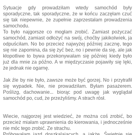
Sytuacje gdy prowadziłam wtedy samochód były
sporadyczne, tak sporadyczne, że w końcu zaczęłam czuć
się tak niepewnie, że zupełnie zaprzestałam prowadzenia
samochodu.
To było najgorsze co mogłam zrobić. Zamiast pożyczać
samochód, zamiast odłożyć na swój, choćby jakikolwiek, ja
odpuściłam. No bo przecież najwyżej później zacznę, tego
się nie zapomina, da się żyć bez, no i pewnie da się, ale jak
kłopotliwe to bywa przekonywałam się później kiedy było
już dla mnie za późno. A w międzyczasie pojawiły się lęki,
że jednak nie ogarnę.
Jak źle by nie było, zawsze może być gorzej. No i przytrafił
się wypadek. Nie, nie prowadziłam. Byłam pasażerem.
Poślizg, dachowanie... biorąc pod uwagę jak wyglądał
samochód po, cud, że przeżyliśmy. A strach rósł.
Wiecie, najgorzej jest wiedzieć, że można coś zrobić, bo
przecież miałam uprawnienia do kierowania, i jednocześnie
nie móc tego zrobić. Ze strachu.
Próbowałam jazd doszkalających, a jakże. Świetnie się