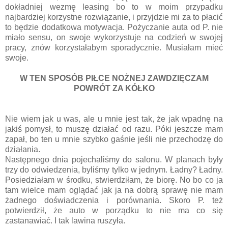
dokładniej wezmę leasing bo to w moim przypadku
najbardziej korzystne rozwiązanie, i przyjdzie mi za to płacić
to będzie dodatkowa motywacja. Pożyczanie auta od P. nie
miało sensu, on swoje wykorzystuje na codzień w swojej
pracy, znów korzystałabym sporadycznie. Musiałam mieć
swoje.
W TEN SPOSÓB PIŁCE NOŻNEJ ZAWDZIĘCZAM
POWRÓT ZA KÓŁKO
Nie wiem jak u was, ale u mnie jest tak, że jak wpadnę na
jakiś pomysł, to muszę działać od razu. Póki jeszcze mam
zapał, bo ten u mnie szybko gaśnie jeśli nie przechodzę do
działania.
Następnego dnia pojechaliśmy do salonu. W planach były
trzy do odwiedzenia, byliśmy tylko w jednym. Ładny? Ładny.
Posiedziałam w środku, stwierdziłam, że biorę. No bo co ja
tam wielce mam oglądać jak ja na dobrą sprawę nie mam
żadnego doświadczenia i porównania. Skoro P. też
potwierdził, że auto w porządku to nie ma co się
zastanawiać. I tak lawina ruszyła.