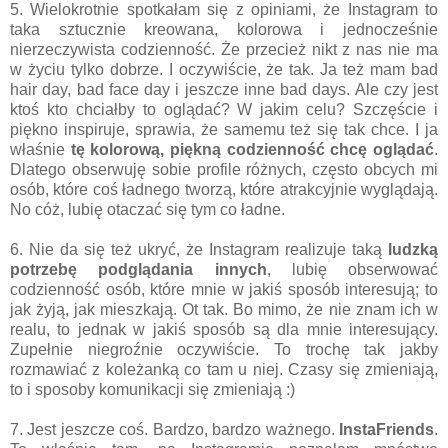
5. Wielokrotnie spotkałam się z opiniami, że Instagram to
taka sztucznie kreowana, kolorowa i jednocześnie
nierzeczywista codzienność. Że przecież nikt z nas nie ma
w życiu tylko dobrze. I oczywiście, że tak. Ja też mam bad
hair day, bad face day i jeszcze inne bad days. Ale czy jest
ktoś kto chciałby to oglądać? W jakim celu? Szczęście i
piękno inspiruje, sprawia, że samemu też się tak chce. I ja
właśnie
tę kolorową, piękną codzienność chcę oglądać
.
Dlatego obserwuję sobie profile różnych, często obcych mi
osób, które coś ładnego tworzą, które atrakcyjnie wyglądają.
No cóż, lubię otaczać się tym co ładne.
6. Nie da się też ukryć, że Instagram realizuje taką
ludzką
potrzebę podglądania innych
, lubię obserwować
codzienność osób, które mnie w jakiś sposób interesują; to
jak żyją, jak mieszkają. Ot tak. Bo mimo, że nie znam ich w
realu, to jednak w jakiś sposób są dla mnie interesujący.
Zupełnie niegroźnie oczywiście. To trochę tak jakby
rozmawiać z koleżanką co tam u niej. Czasy się zmieniają,
to i sposoby komunikacji się zmieniają :)
7. Jest jeszcze coś. Bardzo, bardzo ważnego.
InstaFriends
.