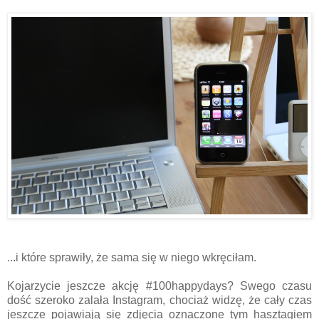
...i które sprawiły, że sama się w niego wkręciłam.
Kojarzycie jeszcze akcję #100happydays? Swego czasu
dość szeroko zalała Instagram, chociaż widzę, że cały czas
jeszcze pojawiają się zdjęcia oznaczone tym hasztagiem