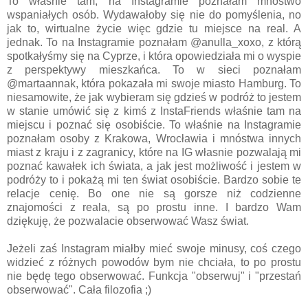
To właśnie tam, na Instagramie poznałam mnóstwo
wspaniałych osób. Wydawałoby się nie do pomyślenia, no
jak to, wirtualne życie więc gdzie tu miejsce na real. A
jednak. To na Instagramie poznałam @anulla_xoxo, z którą
spotkałyśmy się na Cyprze, i która opowiedziała mi o wyspie
z perspektywy mieszkańca. To w sieci poznałam
@martaannak, która pokazała mi swoje miasto Hamburg. To
niesamowite, że jak wybieram się gdzieś w podróż to jestem
w stanie umówić się z kimś z InstaFriends właśnie tam na
miejscu i poznać się osobiście. To właśnie na Instagramie
poznałam osoby z Krakowa, Wrocławia i mnóstwa innych
miast z kraju i z zagranicy, które na IG własnie pozwalają mi
poznać kawałek ich świata, a jak jest możliwość i jestem w
podróży to i pokażą mi ten świat osobiście. Bardzo sobie te
relacje cenię. Bo one nie są gorsze niż codzienne
znajomości z reala, są po prostu inne. I bardzo Wam
dziękuję, że pozwalacie obserwować Wasz świat.
Jeżeli zaś Instagram miałby mieć swoje minusy, coś czego
widzieć z różnych powodów bym nie chciała, to po prostu
nie będę tego obserwować. Funkcja "obserwuj" i "przestań
obserwować". Cała filozofia ;)