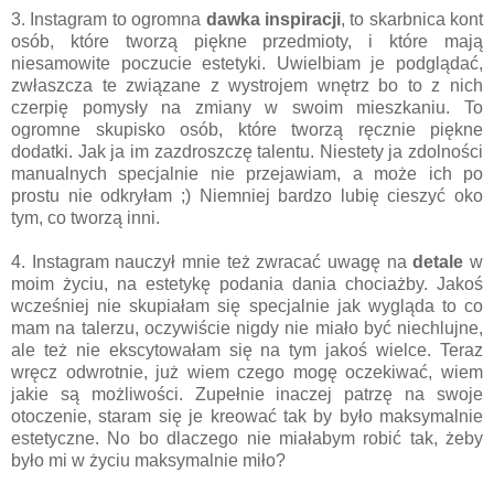
3. Instagram to ogromna
dawka inspiracji
, to skarbnica kont
osób, które tworzą piękne przedmioty, i które mają
niesamowite poczucie estetyki. Uwielbiam je podglądać,
zwłaszcza te związane z wystrojem wnętrz bo to z nich
czerpię pomysły na zmiany w swoim mieszkaniu. To
ogromne skupisko osób, które tworzą ręcznie piękne
dodatki. Jak ja im zazdroszczę talentu. Niestety ja zdolności
manualnych specjalnie nie przejawiam, a może ich po
prostu nie odkryłam ;) Niemniej bardzo lubię cieszyć oko
tym, co tworzą inni.
4. Instagram nauczył mnie też zwracać uwagę na
detale
w
moim życiu, na estetykę podania dania chociażby. Jakoś
wcześniej nie skupiałam się specjalnie jak wygląda to co
mam na talerzu, oczywiście nigdy nie miało być niechlujne,
ale też nie ekscytowałam się na tym jakoś wielce. Teraz
wręcz odwrotnie, już wiem czego mogę oczekiwać, wiem
jakie są możliwości. Zupełnie inaczej patrzę na swoje
otoczenie, staram się je kreować tak by było maksymalnie
estetyczne. No bo dlaczego nie miałabym robić tak, żeby
było mi w życiu maksymalnie miło?