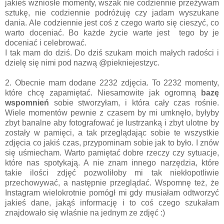
jakieś wzniosłe momenty, wszak nie codziennie przeżywam
sztukę, nie codziennie podróżuję czy jadam wyszukane
dania. Ale codziennie jest coś z czego warto się cieszyć, co
warto doceniać. Bo każde życie warte jest tego by je
doceniać i celebrować.
I tak mam do dziś. Do dziś szukam moich małych radości i
dzielę się nimi pod nazwą @piekniejestzyc.
2. Obecnie mam dodane 2232 zdjęcia. To 2232 momenty,
które chcę zapamiętać. Niesamowite jak ogromną
bazę
wspomnień
sobie stworzyłam, i która cały czas rośnie.
Wiele momentów pewnie z czasem by mi umknęło, byłyby
zbyt banalne aby fotografować je lustrzanką i zbyt ulotne by
zostały w pamięci, a tak przeglądając sobie te wszystkie
zdjęcia co jakiś czas, przypominam sobie jak to było. I znów
się uśmiecham. Warto pamiętać dobre rzeczy czy sytuacje,
które nas spotykają. A nie znam innego narzędzia, które
takie ilości zdjęć pozwoliłoby mi tak niekłopotliwie
przechowywać, a następnie przeglądać. Wspomnę też, że
Instagram wielokrotnie pomógł mi gdy musiałam odtworzyć
jakieś dane, jakąś informację i to coś czego szukałam
znajdowało się właśnie na jednym ze zdjęć :)