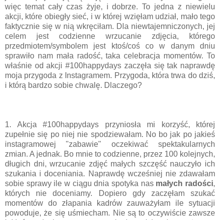
więc temat cały czas żyje, i dobrze. To jedna z niewielu
akcji, które obiegły sieć, i w której wzięłam udział, mało tego
faktycznie się w nią wkręciłam. Dla niewtajemniczonych, jej
celem jest codzienne wrzucanie zdjęcia, którego
przedmiotem/symbolem jest ktoś/coś co w danym dniu
sprawiło nam mała radość, taka celebracja momentów. To
właśnie od akcji #100happydays zaczęła się tak naprawdę
moja przygoda z Instagramem. Przygoda, która trwa do dziś,
i którą bardzo sobie chwalę. Dlaczego?
1. Akcja #100happydays przyniosła mi korzyść, której
zupełnie się po niej nie spodziewałam. No bo jak po jakieś
instagramowej "zabawie" oczekiwać spektakularnych
zmian. A jednak. Bo mnie to codzienne, przez 100 kolejnych,
długich dni, wrzucanie zdjęć małych szczęść nauczyło ich
szukania i doceniania. Naprawdę wcześniej nie zdawałam
sobie sprawy ile w ciągu dnia spotyka nas
małych radości
,
których nie doceniamy. Dopiero gdy zaczęłam szukać
momentów do złapania kadrów zauważyłam ile sytuacji
powoduje, że się uśmiecham. Nie są to oczywiście zawsze