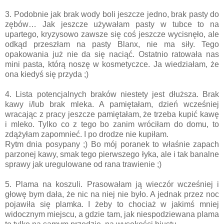
3. Podobnie jak brak wody boli jeszcze jedno, brak pasty do
zębów… Jak jeszcze używałam pasty w tubce to na
upartego, kryzysowo zawsze się coś jeszcze wycisnęło, ale
odkąd przeszłam na pasty Blanx, nie ma siły. Tego
opakowania już nie da się naciąć. Ostatnio ratowała nas
mini pasta, którą noszę w kosmetyczce. Ja wiedziałam, że
ona kiedyś się przyda ;)
4. Lista potencjalnych braków niestety jest dłuższa. Brak
kawy i/lub brak mleka. A pamiętałam, dzień wcześniej
wracając z pracy jeszcze pamiętałam, że trzeba kupić kawę
i mleko. Tylko co z tego bo zanim wróciłam do domu, to
zdążyłam zapomnieć. I po drodze nie kupiłam.
Rytm dnia posypany ;) Bo mój poranek to właśnie zapach
parzonej kawy, smak tego pierwszego łyka, ale i tak banalne
sprawy jak uregulowane od rana trawienie ;)
5. Plama na koszuli. Prasowałam ją wieczór wcześniej i
głowę bym dała, że nic na niej nie było. A jednak przez noc
pojawiła się plamka. I żeby to chociaż w jakimś mniej
widocznym miejscu, a gdzie tam, jak niespodziewana plama