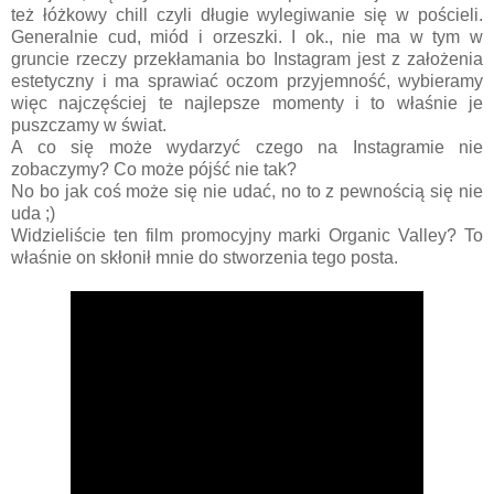
też łóżkowy chill czyli długie wylegiwanie się w pościeli.
Generalnie cud, miód i orzeszki. I ok., nie ma w tym w
gruncie rzeczy przekłamania bo Instagram jest z założenia
estetyczny i ma sprawiać oczom przyjemność, wybieramy
więc najczęściej te najlepsze momenty i to właśnie je
puszczamy w świat.
A co się może wydarzyć czego na Instagramie nie
zobaczymy? Co może pójść nie tak?
No bo jak coś może się nie udać, no to z pewnością się nie
uda ;)
Widzieliście ten film promocyjny marki Organic Valley? To
właśnie on skłonił mnie do stworzenia tego posta.