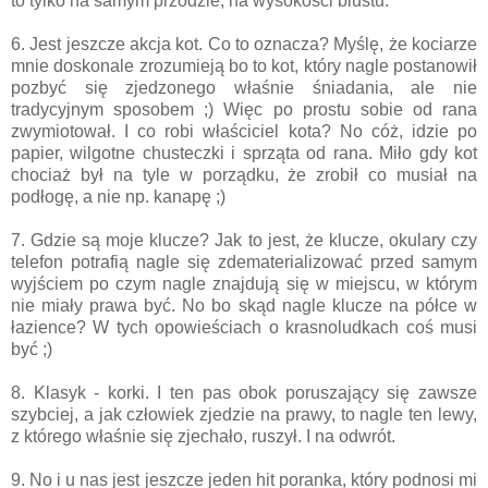
to tylko na samym przodzie, na wysokości biustu.
6. Jest jeszcze akcja kot. Co to oznacza? Myślę, że kociarze
mnie doskonale zrozumieją bo to kot, który nagle postanowił
pozbyć się zjedzonego właśnie śniadania, ale nie
tradycyjnym sposobem ;) Więc po prostu sobie od rana
zwymiotował. I co robi właściciel kota? No cóż, idzie po
papier, wilgotne chusteczki i sprząta od rana. Miło gdy kot
chociaż był na tyle w porządku, że zrobił co musiał na
podłogę, a nie np. kanapę ;)
7. Gdzie są moje klucze? Jak to jest, że klucze, okulary czy
telefon potrafią nagle się zdematerializować przed samym
wyjściem po czym nagle znajdują się w miejscu, w którym
nie miały prawa być. No bo skąd nagle klucze na półce w
łazience? W tych opowieściach o krasnoludkach coś musi
być ;)
8. Klasyk - korki. I ten pas obok poruszający się zawsze
szybciej, a jak człowiek zjedzie na prawy, to nagle ten lewy,
z którego właśnie się zjechało, ruszył. I na odwrót.
9. No i u nas jest jeszcze jeden hit poranka, który podnosi mi