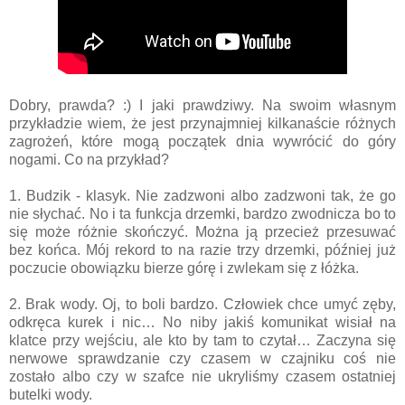
Dobry, prawda? :) I jaki prawdziwy. Na swoim własnym
przykładzie wiem, że jest przynajmniej kilkanaście różnych
zagrożeń, które mogą początek dnia wywrócić do góry
nogami. Co na przykład?
1. Budzik - klasyk. Nie zadzwoni albo zadzwoni tak, że go
nie słychać. No i ta funkcja drzemki, bardzo zwodnicza bo to
się może różnie skończyć. Można ją przecież przesuwać
bez końca. Mój rekord to na razie trzy drzemki, później już
poczucie obowiązku bierze górę i zwlekam się z łóżka.
2. Brak wody. Oj, to boli bardzo. Człowiek chce umyć zęby,
odkręca kurek i nic… No niby jakiś komunikat wisiał na
klatce przy wejściu, ale kto by tam to czytał… Zaczyna się
nerwowe sprawdzanie czy czasem w czajniku coś nie
zostało albo czy w szafce nie ukryliśmy czasem ostatniej
butelki wody.