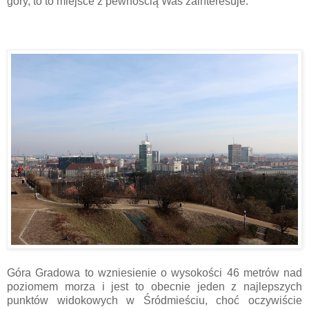
góry, to to miejsce z pewnością Was zainteresuje.
Góra Gradowa to wzniesienie o wysokości 46 metrów nad
poziomem morza i jest to obecnie jeden z najlepszych
punktów widokowych w Śródmieściu, choć oczywiście