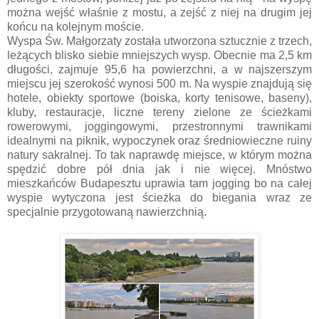
można wejść właśnie z mostu, a zejść z niej na drugim jej
końcu na kolejnym moście.
Wyspa Św. Małgorzaty została utworzona sztucznie z trzech,
leżących blisko siebie mniejszych wysp. Obecnie ma 2,5 km
długości, zajmuje 95,6 ha powierzchni, a w najszerszym
miejscu jej szerokość wynosi 500 m. Na wyspie znajdują się
hotele, obiekty sportowe (boiska, korty tenisowe, baseny),
kluby, restauracje, liczne tereny zielone ze ścieżkami
rowerowymi, joggingowymi, przestronnymi trawnikami
idealnymi na piknik, wypoczynek oraz średniowieczne ruiny
natury sakralnej. To tak naprawdę miejsce, w którym można
spędzić dobre pół dnia jak i nie więcej. Mnóstwo
mieszkańców Budapesztu uprawia tam jogging bo na całej
wyspie wytyczona jest ścieżka do biegania wraz ze
specjalnie przygotowaną nawierzchnią.