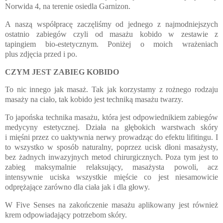
Norwida 4, na terenie osiedla Garnizon.
A naszą współpracę zaczęliśmy od jednego z najmodniejszych
ostatnio zabiegów czyli od masażu kobido w zestawie z
tapingiem bio-estetycznym. Poniżej o moich wrażeniach
plus zdjęcia przed i po.
CZYM JEST ZABIEG KOBIDO
To nic innego jak masaż. Tak jak korzystamy z rożnego rodzaju
masaży na ciało, tak kobido jest techniką masażu twarzy.
To japońska technika masażu, która jest odpowiednikiem zabiegów
medycyny estetycznej. Działa na głębokich warstwach skóry
i mięśni przez co uaktywnia nerwy prowadząc do efektu lifitingu. I
to wszystko w sposób naturalny, poprzez ucisk dłoni masażysty,
bez żadnych inwazyjnych metod chirurgicznych. Poza tym jest to
zabieg maksymalnie relaksujący, masażysta powoli, acz
intensywnie uciska wszystkie mięście co jest niesamowicie
odprężające zarówno dla ciała jak i dla głowy.
W Five Senses na zakończenie masażu aplikowany jest również
krem odpowiadający potrzebom skóry.