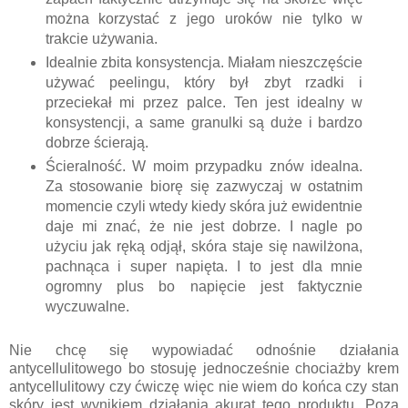
można korzystać z jego uroków nie tylko w
trakcie używania.
Idealnie zbita konsystencja. Miałam nieszczęście
używać peelingu, który był zbyt rzadki i
przeciekał mi przez palce. Ten jest idealny w
konsystencji, a same granulki są duże i bardzo
dobrze ścierają.
Ścieralność. W moim przypadku znów idealna.
Za stosowanie biorę się zazwyczaj w ostatnim
momencie czyli wtedy kiedy skóra już ewidentnie
daje mi znać, że nie jest dobrze. I nagle po
użyciu jak ręką odjął, skóra staje się nawilżona,
pachnąca i super napięta. I to jest dla mnie
ogromny plus bo napięcie jest faktycznie
wyczuwalne.
Nie chcę się wypowiadać odnośnie działania
antycellulitowego bo stosuję jednocześnie chociażby krem
antycellulitowy czy ćwiczę więc nie wiem do końca czy stan
skóry jest wynikiem działania akurat tego produktu. Poza