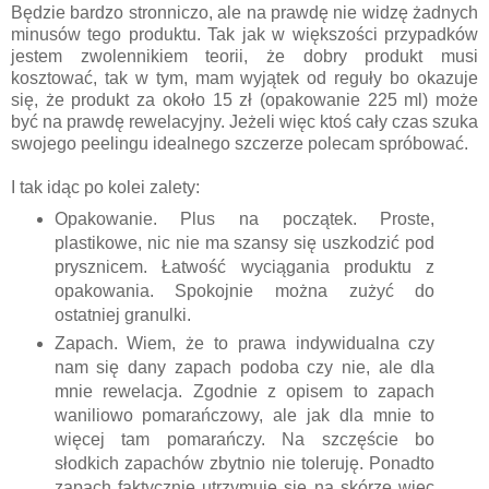
Będzie bardzo stronniczo, ale na prawdę nie widzę żadnych
minusów tego produktu. Tak jak w większości przypadków
jestem zwolennikiem teorii, że dobry produkt musi
kosztować, tak w tym, mam wyjątek od reguły bo okazuje
się, że produkt za około 15 zł (opakowanie 225 ml) może
być na prawdę rewelacyjny. Jeżeli więc ktoś cały czas szuka
swojego peelingu idealnego szczerze polecam spróbować.
I tak idąc po kolei zalety:
Opakowanie. Plus na początek. Proste,
plastikowe, nic nie ma szansy się uszkodzić pod
prysznicem. Łatwość wyciągania produktu z
opakowania. Spokojnie można zużyć do
ostatniej granulki.
Zapach. Wiem, że to prawa indywidualna czy
nam się dany zapach podoba czy nie, ale dla
mnie rewelacja. Zgodnie z opisem to zapach
waniliowo pomarańczowy, ale jak dla mnie to
więcej tam pomarańczy. Na szczęście bo
słodkich zapachów zbytnio nie toleruję. Ponadto
zapach faktycznie utrzymuje się na skórze więc