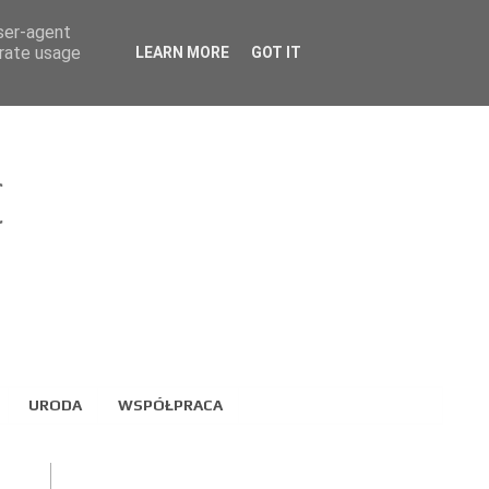
user-agent
erate usage
LEARN MORE
GOT IT
URODA
WSPÓŁPRACA