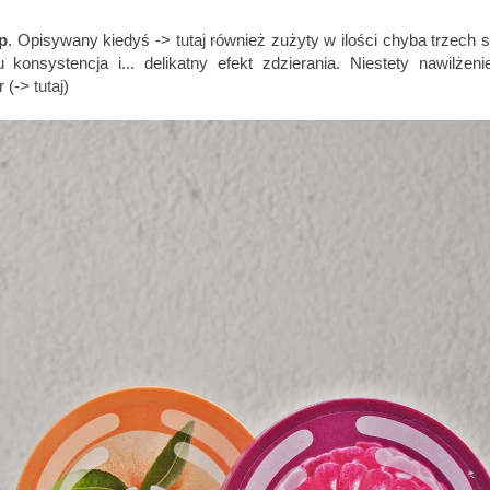
p
. Opisywany kiedyś ->
tutaj
również zużyty w ilości chyba trzech s
nsystencja i... delikatny efekt zdzierania. Niestety nawilżeni
r (->
tutaj
)