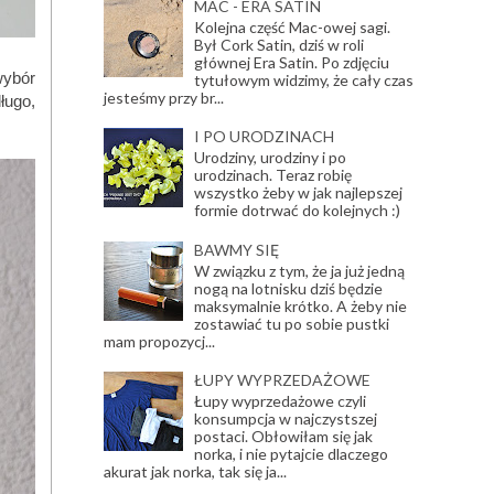
MAC - ERA SATIN
Kolejna część Mac-owej sagi.
Był Cork Satin, dziś w roli
głównej Era Satin. Po zdjęciu
wybór
tytułowym widzimy, że cały czas
jesteśmy przy br...
ługo,
I PO URODZINACH
Urodziny, urodziny i po
urodzinach. Teraz robię
wszystko żeby w jak najlepszej
formie dotrwać do kolejnych :)
BAWMY SIĘ
W związku z tym, że ja już jedną
nogą na lotnisku dziś będzie
maksymalnie krótko. A żeby nie
zostawiać tu po sobie pustki
mam propozycj...
ŁUPY WYPRZEDAŻOWE
Łupy wyprzedażowe czyli
konsumpcja w najczystszej
postaci. Obłowiłam się jak
norka, i nie pytajcie dlaczego
akurat jak norka, tak się ja...