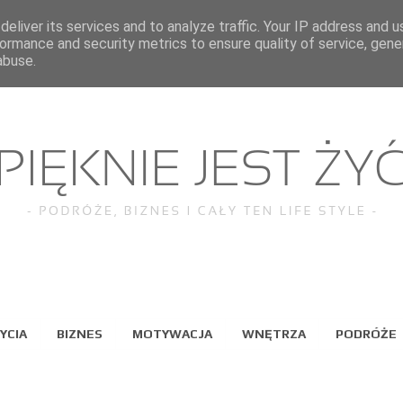
eliver its services and to analyze traffic. Your IP address and 
ormance and security metrics to ensure quality of service, gen
abuse.
YCIA
BIZNES
MOTYWACJA
WNĘTRZA
PODRÓŻE