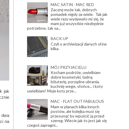
MAC SATIN - MAC RED
Zacznę może tak, dobrych
pomadek nigdy za wiele. Tak jak
wiele razy wydawało mi się, że
mam już wszystkie niezbędnie
potrzebne, tak sa...
BACK UP
Czyli o archiwizacji danych słów
kilka.
MÓJ PRZYJACIELU
Kocham podróże, uwielbiam
dobre kosmetyki, ładną
biżuterię, porządne ubrania,
kuchnię wege, słońce... i koty
uwielbiam! Moje koty prze...
k jak
cznie
MAC - FLAT OUT FABULOUS
Mam w planach kilka innych
postów, ale kolejka musi się
e dwa
przesunąć by wpuścić ją przed
szereg. Wiecie jak to jest jak się
ci na
czegoś zapragni...