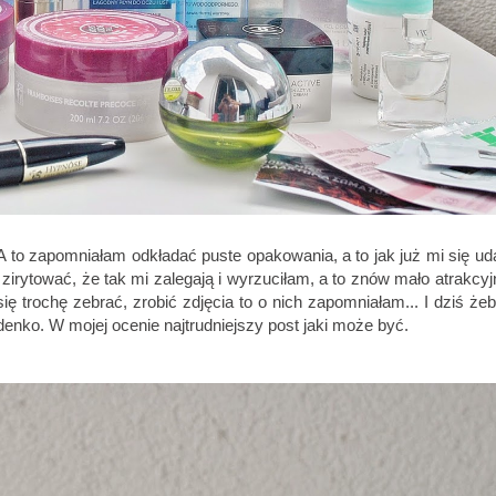
 to zapomniałam odkładać puste opakowania, a to jak już mi się uda
zirytować, że tak mi zalegają i wyrzuciłam, a to znów mało atrakcyjn
ię trochę zebrać, zrobić zdjęcia to o nich zapomniałam... I dziś żeb
enko. W mojej ocenie najtrudniejszy post jaki może być.