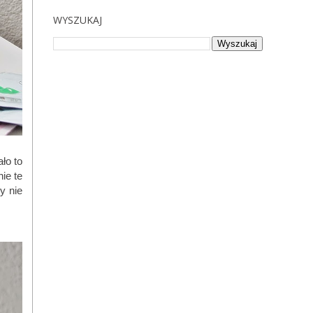
WYSZUKAJ
ło to
ie te
y nie