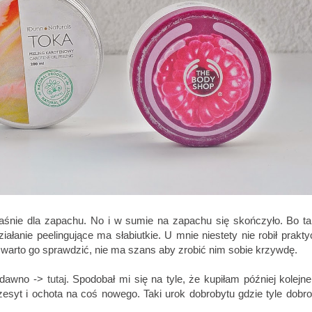
śnie dla zapachu. No i w sumie na zapachu się skończyło. Bo ta
anie peelingujące ma słabiutkie. U mnie niestety nie robił prakty
to warto go sprawdzić, nie ma szans aby zrobić nim sobie krzywdę.
 dawno ->
tutaj
. Spodobał mi się na tyle, że kupiłam później kolejn
zesyt i ochota na coś nowego. Taki urok dobrobytu gdzie tyle dobro