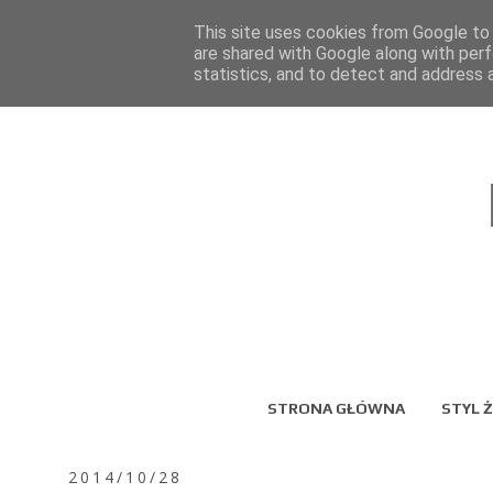
This site uses cookies from Google to d
are shared with Google along with perf
statistics, and to detect and address 
STRONA GŁÓWNA
STYL Ż
2014/10/28