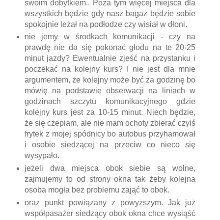
swoim dobytkiem.. Poza tym więcej miejsca dla
wszystkich będzie gdy nasz bagaż będzie sobie
spokojnie leżał na podłodze czy wisiał w dłoni.
nie jemy w środkach komunikacji - czy na
prawdę nie da się pokonać głodu na te 20-25
minut jazdy? Ewentualnie zjeść na przystanku i
poczekać na kolejny kurs? I nie jest dla mnie
argumentem, że kolejny może być za godzinę bo
mówię na podstawie obserwacji na liniach w
godzinach szczytu komunikacyjnego gdzie
kolejny kurs jest za 10-15 minut. Niech będzie,
że się czepiam, ale nie mam ochoty zbierać czyiś
frytek z mojej spódnicy bo autobus przyhamował
i osobie siedzącej na przeciw co nieco się
wysypało.
jeżeli dwa miejsca obok siebie są wolne,
zajmujemy to od strony okna tak żeby kolejna
osoba mogła bez problemu zająć to obok.
oraz punkt powiązany z powyższym. Jak już
współpasażer siedzący obok okna chce wysiąść