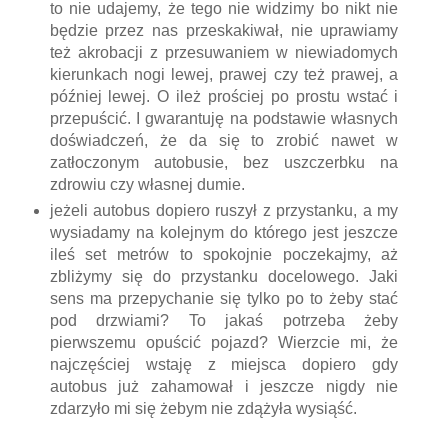
to nie udajemy, że tego nie widzimy bo nikt nie
będzie przez nas przeskakiwał, nie uprawiamy
też akrobacji z przesuwaniem w niewiadomych
kierunkach nogi lewej, prawej czy też prawej, a
później lewej. O ileż prościej po prostu wstać i
przepuścić. I gwarantuję na podstawie własnych
doświadczeń, że da się to zrobić nawet w
zatłoczonym autobusie, bez uszczerbku na
zdrowiu czy własnej dumie.
jeżeli autobus dopiero ruszył z przystanku, a my
wysiadamy na kolejnym do którego jest jeszcze
ileś set metrów to spokojnie poczekajmy, aż
zbliżymy się do przystanku docelowego. Jaki
sens ma przepychanie się tylko po to żeby stać
pod drzwiami? To jakaś potrzeba żeby
pierwszemu opuścić pojazd? Wierzcie mi, że
najczęściej wstaję z miejsca dopiero gdy
autobus już zahamował i jeszcze nigdy nie
zdarzyło mi się żebym nie zdążyła wysiąść.