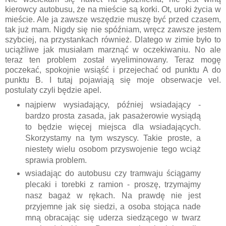
kierowcy autobusu, że na mieście są korki. Ot, uroki życia w
mieście. Ale ja zawsze wszędzie muszę być przed czasem,
tak już mam. Nigdy się nie spóźniam, wręcz zawsze jestem
szybciej, na przystankach również. Dlatego w zimie było to
uciążliwe jak musiałam marznąć w oczekiwaniu. No ale
teraz ten problem został wyeliminowany. Teraz mogę
poczekać, spokojnie wsiąść i przejechać od punktu A do
punktu B. I tutaj pojawiają się moje obserwacje vel.
postulaty czyli będzie apel.
najpierw wysiadający, później wsiadający -
bardzo prosta zasada, jak pasażerowie wysiądą
to będzie więcej miejsca dla wsiadających.
Skorzystamy na tym wszyscy. Takie proste, a
niestety wielu osobom przyswojenie tego wciąż
sprawia problem.
wsiadając do autobusu czy tramwaju ściągamy
plecaki i torebki z ramion - proszę, trzymajmy
nasz bagaż w rękach. Na prawdę nie jest
przyjemne jak się siedzi, a osoba stojąca nade
mną obracając się uderza siedzącego w twarz