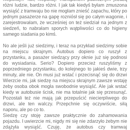
różni ludzie, bardzo różni. I jak tak kiedyś byłam zmuszona
wysiąść z tramwaju bo nie mogłam znieść zapachu, który po
jednym pasażerze na gapę rozniósł się po całym wagonie, i
zarejestrowałam, że wcześniej on też siedział na jednym z
siedzeń, to nabrałam sporych wątpliwości co do higieny
samego siadania po kimś.
No ale jeśli już siedzimy, i teraz na przykład siedzimy sobie
na miejscu skrajnym. Autobus dopiero co ruszył z
przystanku, a pasażer siedzący przy oknie już się podnosi
do wysiadania. Serio? Dopiero przecież ruszyliśmy z
poprzedniego przystanku, do kolejnego to jakieś dwie, trzy
minuty, ale nie. On musi już wstać i przecisnąć się do drzwi
Wierzcie mi, jak siedzę na miejscu skrajnym zawsze wstaję
żeby osoba obok mogła swobodnie wysiąść. Ale jak wstać
kiedy w autobusie ścisk, nie ma totalnie jak się przesunąć.
Pozostali też nie mają jak przepuścić niecierpliwego do
drzwi, ale ten walczy. Przepchnie się oczywiście, siłą
naporu, ale po co to.
Siedzę czy stoję zawsze praktycznie do zahamowania
pojazdu. I uwierzcie mi, nigdy mi się nie zdarzyło żebym nie
zdążyła wysiąść. Czuję, że autobus czy tramwaj