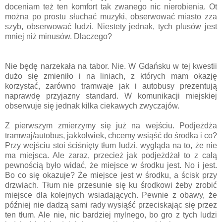
doceniam też ten komfort tak zwanego nic nierobienia. Ot
można po prostu słuchać muzyki, obserwować miasto zza
szyb, obserwować ludzi. Niestety jednak, tych plusów jest
mniej niż minusów. Dlaczego?
Nie będę narzekała na tabor. Nie. W Gdańsku w tej kwestii
dużo się zmieniło i na liniach, z których mam okazję
korzystać, zarówno tramwaje jak i autobusy prezentują
naprawdę przyjazny standard. W komunikacji miejskiej
obserwuje się jednak kilka ciekawych zwyczajów.
Z pierwszym zmierzymy się już na wejściu. Podjeżdża
tramwaj/autobus, jakkolwiek, chcemy wsiąść do środka i co?
Przy wejściu stoi ściśnięty tłum ludzi, wygląda na to, że nie
ma miejsca. Ale zaraz, przecież jak podjeżdżał to z całą
pewnością było widać, że miejsce w środku jest. No i jest.
Bo co się okazuje? Że miejsce jest w środku, a ścisk przy
drzwiach. Tłum nie przesunie się ku środkowi żeby zrobić
miejsce dla kolejnych wsiadających. Pewnie z obawy, że
później nie dadzą sami rady wysiąść przeciskając się przez
ten tłum. Ale nie, nic bardziej mylnego, bo gro z tych ludzi