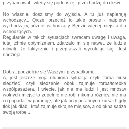
przyhamował i wtedy się podnoszę i przechodzę do drzwi.
No właśnie, doszliśmy do wyjścia. A tu już napierają
wchodzący... Qrcze, przecież to takie proste - najpierw
wychodzący, później wchodzący. Będzie więcej miejsca dla
wchodzących.
Regularnie w takich sytuacjach zwracam uwagę i uwaga,
tutaj tchnie optymizmem, zdarzało mi się nawet, że ludzie
mówili, że faktycznie i przepraszali wycofując się. Jest
nadzieja.
Dobra, podzielcie się Waszymi przypadkami.
A, jest jeszcze moja ulubiona sytuacja czyli "torba musi
siedzieć" czyli siedzenie obok zajmuje torba/torebka
współpasażera. I wiecie, jak nie ma ludzi i jest mnóstw
wolnych miejsc to zupełnie nie robi nikomu różnicy, nie ma
co popadać w paranoję, ale jak przy porannych kursach gdy
tłok jak diabli ktoś zajmuje skrajne miejsce, a od okna sadza
swoją torbę...