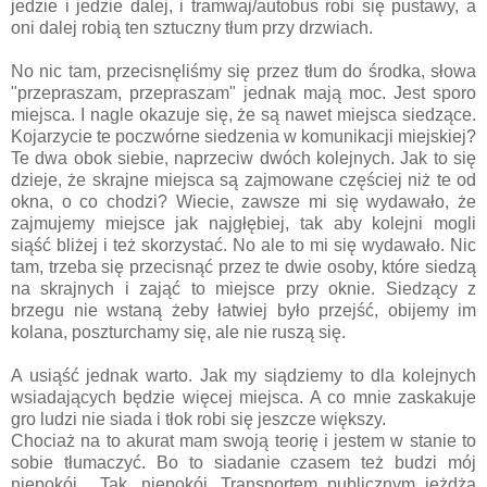
jedzie i jedzie dalej, i tramwaj/autobus robi się pustawy, a
oni dalej robią ten sztuczny tłum przy drzwiach.
No nic tam, przecisnęliśmy się przez tłum do środka, słowa
"przepraszam, przepraszam" jednak mają moc. Jest sporo
miejsca. I nagle okazuje się, że są nawet miejsca siedzące.
Kojarzycie te poczwórne siedzenia w komunikacji miejskiej?
Te dwa obok siebie, naprzeciw dwóch kolejnych. Jak to się
dzieje, że skrajne miejsca są zajmowane częściej niż te od
okna, o co chodzi? Wiecie, zawsze mi się wydawało, że
zajmujemy miejsce jak najgłębiej, tak aby kolejni mogli
siąść bliżej i też skorzystać. No ale to mi się wydawało. Nic
tam, trzeba się przecisnąć przez te dwie osoby, które siedzą
na skrajnych i zająć to miejsce przy oknie. Siedzący z
brzegu nie wstaną żeby łatwiej było przejść, obijemy im
kolana, poszturchamy się, ale nie ruszą się.
A usiąść jednak warto. Jak my siądziemy to dla kolejnych
wsiadających będzie więcej miejsca. A co mnie zaskakuje
gro ludzi nie siada i tłok robi się jeszcze większy.
Chociaż na to akurat mam swoją teorię i jestem w stanie to
sobie tłumaczyć. Bo to siadanie czasem też budzi mój
niepokój... Tak, niepokój. Transportem publicznym jeżdżą