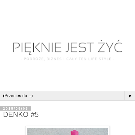
▼
2015/05/05
DENKO #5