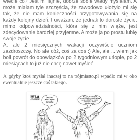
wiecie co? Jest mi fajnie, dobrze sobie wtedy myślałam. A
może miałam tyle szczęścia, że zawodowo ułożyło mi się
tak, że nie mam konieczności przygotowywania się na
każdy kolejny dzień. I uważam, że jednak to dorosłe życie,
mimo odpowiedzialności, która się z nim wiąże, jest
zdecydowanie bardziej przyjemne. A może ja po prostu lubię
swoje życie.
A, ale 2 miesięcznych wakacji oczywiście uczniom
zazdroszczę. No ale cóż, coś za coś :) Ale, ale ... wiem jak
boli powrót do obowiązków po 2 tygodniowym urlopie, po 2
miesiącach to już nie chcę nawet myśleć.
A gdyby ktoś myślał inaczej to na trójmiasto.pl wpadło mi w oko
ewentualnie jeszcze coś takiego.