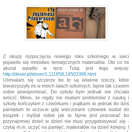
Z okazji rozpoczęcia nowego roku szkolnego w sieci
pojawiło się mnóstwo tematycznych materiałów. Oto co mi
akurat wpadło w ręce. Tutaj jest tego więcej:
http://deser.pl/deser/1,111858,14503386.html
Uśmiałam się szczerze bo to są właśnie rzeczy, które
towarzyszyły mi w moich latach szkolnych, fajnie tak czasem
sobie powspominać. Do szkoły bym jednak nie chciała
wrócić. Mimo, że nigdy nie miałam problemów z nauką i
szkoły kończyłam z czwórkami i piątkami to jednak do dziś
pamiętam to uczucie gdy wieczorami człowiek siadał do
książek i myślał sobie jak to fajnie jest pracować bo
przynajmniej dzień w dzień nie musi przygotowywać się -
czytaj m.in. uczyć na pamięć, materiałów na dzień kolejny. I